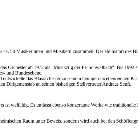
 aus ca. 50 Musikerinnen und Musikern zusammen. Der Heimatort des Bla
as Orchester ab 1972 als "Musikzug der FF Schwalbach". Bis 1992 sp
ndes- und Bundesebene.
ntwickelte das Blasorchester zu seinem heutigen facettenreichen Klan
 Dirigentenstab an seinen bisherigen Stellvertreter Andreas Senft.
s ist vielfältig. Es umfasst ebenso konzertante Werke wie traditionel
r im heimischen Raum unter Beweis, sondern wird auch bei den Schöffen